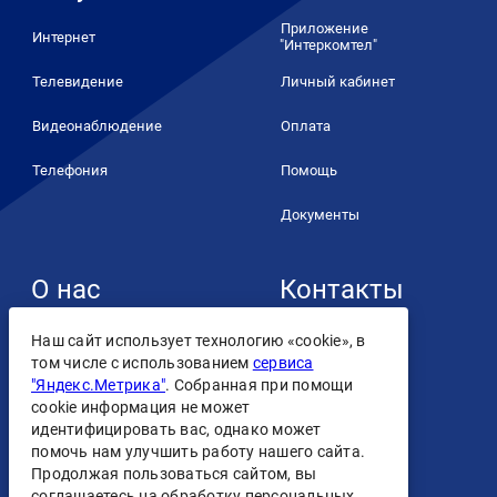
Приложение
Интернет
"Интеркомтел"
Телевидение
Личный кабинет
Видеонаблюдение
Оплата
Телефония
Помощь
Документы
О нас
Контакты
+7 (4932) 93-93-93
О компании
Наш сайт использует технологию «cookie», в
том числе с использованием
сервиса
Контакты
"Яндекс.Метрика"
. Собранная при помощи
cookie информация не может
Лицензии
идентифицировать вас, однако может
помочь нам улучшить работу нашего сайта.
Персональные данные
Продолжая пользоваться сайтом, вы
Скачать
соглашаетесь на обработку персональных