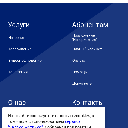
Услуги
Абонентам
Приложение
Интернет
"Интеркомтел"
Телевидение
Личный кабинет
Видеонаблюдение
Оплата
Телефония
Помощь
Документы
О нас
Контакты
+7 (4932) 93-93-93
О компании
Наш сайт использует технологию «cookie», в
том числе с использованием
сервиса
Контакты
"Яндекс.Метрика"
. Собранная при помощи