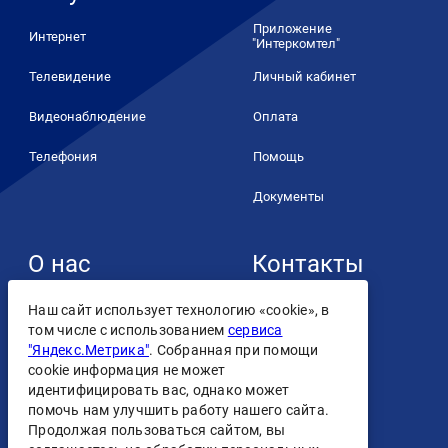
Приложение
Интернет
"Интеркомтел"
Телевидение
Личный кабинет
Видеонаблюдение
Оплата
Телефония
Помощь
Документы
О нас
Контакты
+7 (4932) 93-93-93
О компании
Наш сайт использует технологию «cookie», в
том числе с использованием
сервиса
Контакты
"Яндекс.Метрика"
. Собранная при помощи
cookie информация не может
Лицензии
идентифицировать вас, однако может
помочь нам улучшить работу нашего сайта.
Персональные данные
Продолжая пользоваться сайтом, вы
Скачать